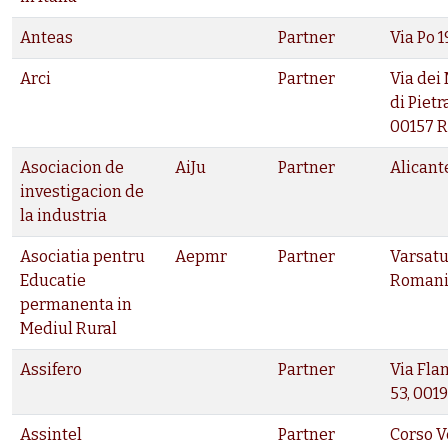
Anteas
Partner
Via Po 
Arci
Partner
Via dei
di Pietr
00157 
Asociacion de
AiJu
Partner
Alicant
investigacion de
la industria
Asociatia pentru
Aepmr
Partner
Varsatu
Educatie
Roman
permanenta in
Mediul Rural
Assifero
Partner
Via Fla
53, 001
Assintel
Partner
Corso V