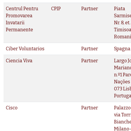
Centrul Pentru
CPIP
Partner
Piata
Promovarea
Sarmis
Invatarii
Nr. 8, et. 
Permanente
Timisoa
Roman
Ciber Voluntarios
Partner
Spagna
Ciencia Viva
Partner
Largo J
Marian
n.º1 Pa
Nações 
073 Lis
Portuga
Cisco
Partner
Palazzo
via Torr
Bianche
Milano