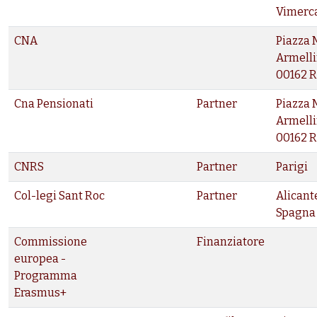
Vimerc
CNA
Piazza 
Armellin
00162 
Cna Pensionati
Partner
Piazza 
Armellin
00162 
CNRS
Partner
Parigi
Col-legi Sant Roc
Partner
Alicant
Spagna
Commissione
Finanziatore
europea -
Programma
Erasmus+