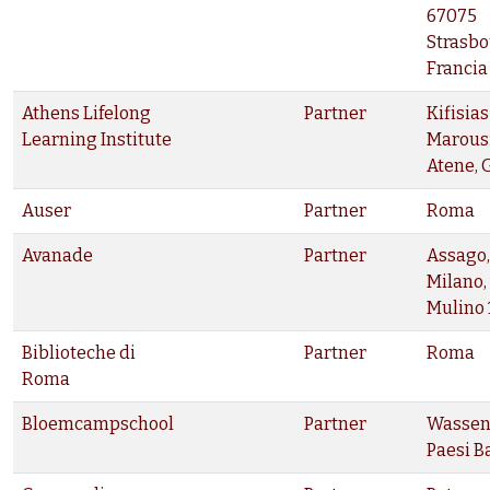
67075
Strasbo
Francia
Athens Lifelong
Partner
Kifisias
Learning Institute
Marousi,
Atene, 
Auser
Partner
Roma
Avanade
Partner
Assago,
Milano, 
Mulino 
Biblioteche di
Partner
Roma
Roma
Bloemcampschool
Partner
Wassen
Paesi B