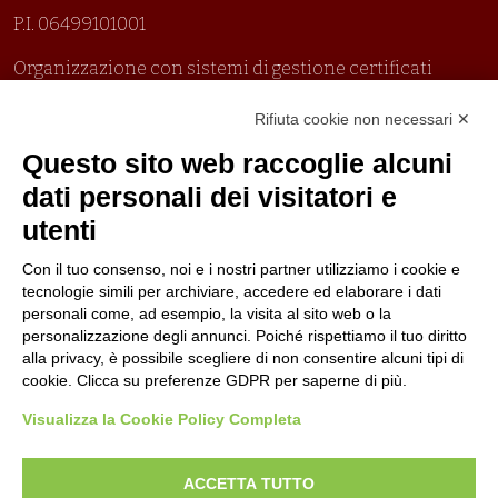
P.I. 06499101001
Organizzazione con sistemi di gestione certificati
Uni En Iso 9001:2015
Rifiuta cookie non necessari ✕
Prima emissione 26/04/2007
Politica per la parità di genere
Questo sito web raccoglie alcuni
Politica antibullismo
dati personali dei visitatori e
utenti
Con il tuo consenso, noi e i nostri partner utilizziamo i cookie e
tecnologie simili per archiviare, accedere ed elaborare i dati
personali come, ad esempio, la visita al sito web o la
Piè di pagina
Seguici su
Contatti
personalizzazione degli annunci. Poiché rispettiamo il tuo diritto
alla privacy, è possibile scegliere di non consentire alcuni tipi di
cookie. Clicca su preferenze GDPR per saperne di più.
Lavora con noi
Visualizza la Cookie Policy Completa
Bandi
ACCETTA TUTTO