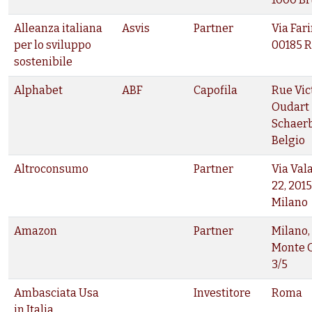
Alleanza italiana
Asvis
Partner
Via Fari
per lo sviluppo
00185 
sostenibile
Alphabet
ABF
Capofila
Rue Vic
Oudart 
Schaer
Belgio
Altroconsumo
Partner
Via Val
22, 201
Milano
Amazon
Partner
Milano,
Monte 
3/5
Ambasciata Usa
Investitore
Roma
in Italia