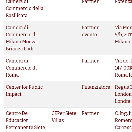
Camera di
Partner
Potenz
Commercio della
Basilicata
Camera di
Partner
Via Mer
Commercio di
evento
9/b, 20
Milano Monza
Milano
Brianza Lodi
Camera di
Partner
Via de'
Commercio di
147, 00
Roma
Roma 
Center for Public
Finanziatore
Regus 
Impact
London 
Londra
Centro De
CEPer Siete
Partner
C. Ing. 
Educacion
Villas
Romer
Permanente Siete
Carrasco