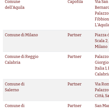
Comune
Capofila
Via San
dell'Aquila
Bernard
Palazzo
Fibbion
L'Aquil
Comune di Milano
Partner
Piazza 
Scala 2,
Milano
Comune di Reggio
Partner
Palazzo
Calabria
Giorgio
Italia 1
Calabri
Comune di
Partner
Via Rom
Salerno
Palazzo
Città, S
Comune di
Partner
San Ma