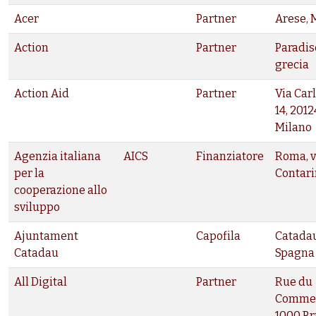
Acer
Partner
Arese, 
Action
Partner
Paradis
grecia
Action Aid
Partner
Via Car
14, 2012
Milano
Agenzia italiana
AICS
Finanziatore
Roma, v
per la
Contari
cooperazione allo
sviluppo
Ajuntament
Capofila
Catadau
Catadau
Spagna
All Digital
Partner
Rue du
Commer
1000 Br