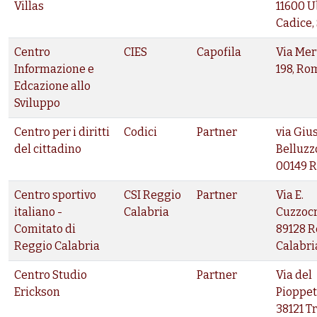
Villas
11600 U
Cadice,
Centro
CIES
Capofila
Via Me
Informazione e
198, Ro
Edcazione allo
Sviluppo
Centro per i diritti
Codici
Partner
via Giu
del cittadino
Belluzzo
00149 
Centro sportivo
CSI Reggio
Partner
Via E.
italiano -
Calabria
Cuzzocre
Comitato di
89128 R
Reggio Calabria
Calabri
Centro Studio
Partner
Via del
Erickson
Pioppet
38121 T