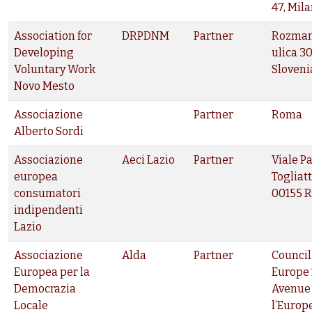
47, Mil
Association for
DRPDNM
Partner
Rozma
Developing
ulica 30
Voluntary Work
Sloveni
Novo Mesto
Associazione
Partner
Roma
Alberto Sordi
Associazione
Aeci Lazio
Partner
Viale P
europea
Togliatt
consumatori
00155 
indipendenti
Lazio
Associazione
Alda
Partner
Council
Europea per la
Europe 
Democrazia
Avenue
Locale
l’Europ