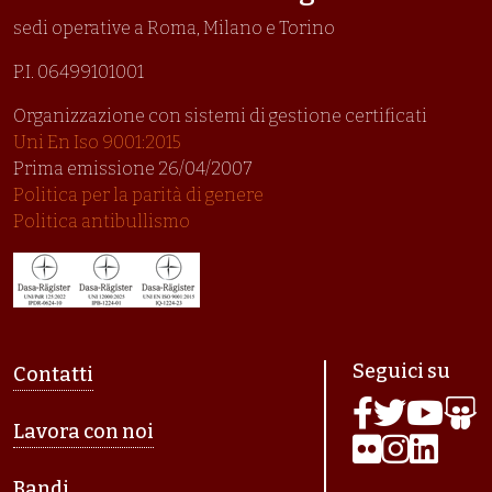
sedi operative a Roma, Milano e Torino
P.I. 06499101001
Organizzazione con sistemi di gestione certificati
Uni En Iso 9001:2015
Prima emissione 26/04/2007
Politica per la parità di genere
Politica antibullismo
Piè di pagina
Seguici su
Contatti
Lavora con noi
Bandi