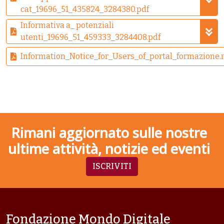
cat_19696_51_435824_3284380.pdf
Informativa a_ potenziali
utenti_19696_51_459333_3284408.pdf
Information_Notice_for_Users_of_portal_formazione.
Rimani aggiornato sulle nostre
ultime attività, notizie ed eventi
ISCRIVITI
Fondazione Mondo Digitale