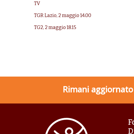
TV
TGR Lazio, 2 maggio 14.00
TG2, 2 maggio
18.15
Rimani aggiornato s
F
D