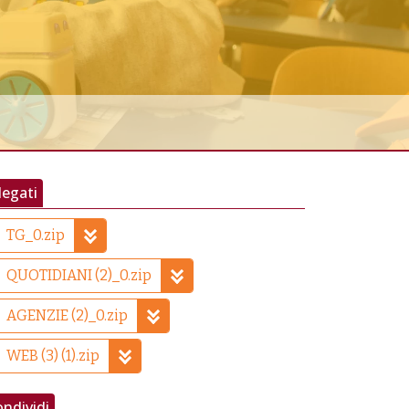
legati
TG_0.zip
QUOTIDIANI (2)_0.zip
AGENZIE (2)_0.zip
WEB (3) (1).zip
ndividi