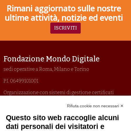
Rimani aggiornato sulle nostre
ultime attività, notizie ed eventi
ISCRIVITI
Fondazione Mondo Digitale
sedi operative a Roma, Milano e Torino
P.I. 06499101001
Organizzazione con sistemi di gestione certificati
Uni En Iso 9001:2015
Rifiuta cookie non necessari ✕
Prima emissione 26/04/2007
Politica per la parità di genere
Questo sito web raccoglie alcuni
Politica antibullismo
dati personali dei visitatori e