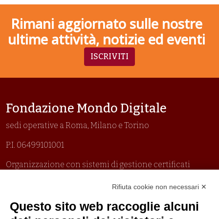
Rimani aggiornato sulle nostre
ultime attività, notizie ed eventi
ISCRIVITI
Fondazione Mondo Digitale
sedi operative a Roma, Milano e Torino
P.I. 06499101001
Organizzazione con sistemi di gestione certificati
Uni En Iso 9001:2015
Rifiuta cookie non necessari ✕
Prima emissione 26/04/2007
Politica per la parità di genere
Questo sito web raccoglie alcuni
Politica antibullismo