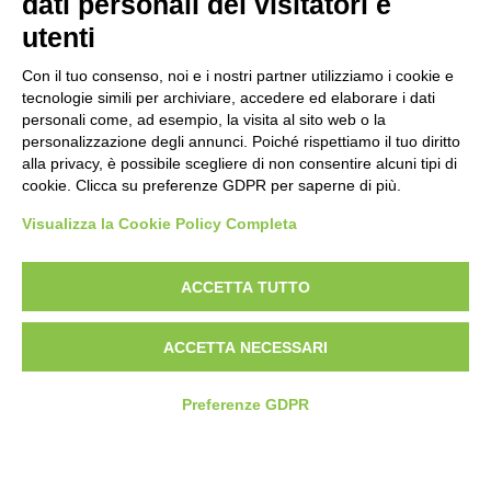
dati personali dei visitatori e
utenti
Con il tuo consenso, noi e i nostri partner utilizziamo i cookie e
tecnologie simili per archiviare, accedere ed elaborare i dati
personali come, ad esempio, la visita al sito web o la
Piè di pagina
Seguici su
Contatti
personalizzazione degli annunci. Poiché rispettiamo il tuo diritto
alla privacy, è possibile scegliere di non consentire alcuni tipi di
cookie. Clicca su preferenze GDPR per saperne di più.
Lavora con noi
Visualizza la Cookie Policy Completa
Bandi
ACCETTA TUTTO
Amministrazione
trasparente
ACCETTA NECESSARI
Preferenze GDPR
© 2026 Fondazione Mondo Digitale
Privacy Policy
Termini di utilizzo