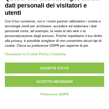
Politica antibullismo
dati personali dei visitatori e
utenti
Con il tuo consenso, noi e i nostri partner utilizziamo i cookie e
tecnologie simili per archiviare, accedere ed elaborare i dati
personali come, ad esempio, la visita al sito web o la
Piè di pagina
Seguici su
Contatti
personalizzazione degli annunci. Poiché rispettiamo il tuo diritto
alla privacy, è possibile scegliere di non consentire alcuni tipi di
cookie. Clicca su preferenze GDPR per saperne di più.
Lavora con noi
Visualizza la Cookie Policy Completa
Bandi
ACCETTA TUTTO
Amministrazione
trasparente
ACCETTA NECESSARI
Preferenze GDPR
© 2026 Fondazione Mondo Digitale