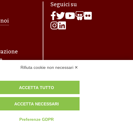
agina
Seguici su
 noi
azione
e
Rifiuta cookie non necessari ✕
ACCETTA TUTTO
ACCETTA NECESSARI
Preferenze GDPR
tilizzo