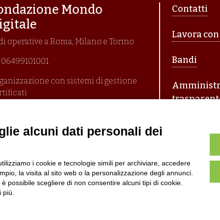
Piè di p
ondazione Mondo
Contatti
igitale
Lavora con
di operative a Roma, Milano e Torino
Bandi
I. 06499101001
ganizzazione con sistemi di gestione
Amministr
rtificati
trasparent
i En Iso 9001:2015
ima emissione 26/04/2007
litica per la parità di genere
lie alcuni dati personali dei
litica antibullismo
utilizziamo i cookie e tecnologie simili per archiviare, accedere
pio, la visita al sito web o la personalizzazione degli annunci.
, è possibile scegliere di non consentire alcuni tipi di cookie.
 più.
6 Fondazione Mondo Digitale
Privacy Policy
Termini di u