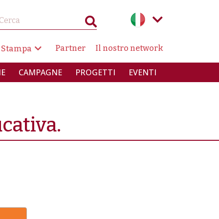
AZIONE SECONDARIA
Partner
Il nostro network
 Stampa
INCIPALE
IE
CAMPAGNE
PROGETTI
EVENTI
cativa.