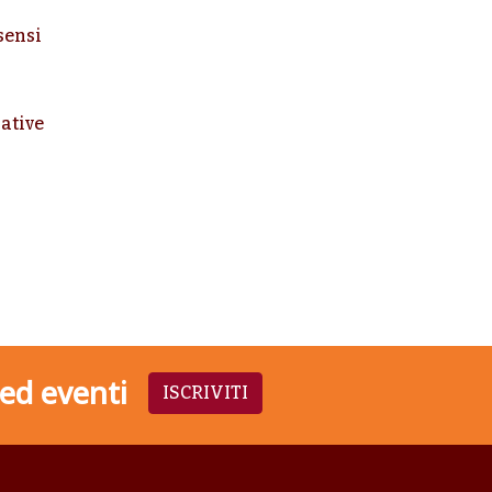
sensi
ative
 ed eventi
ISCRIVITI