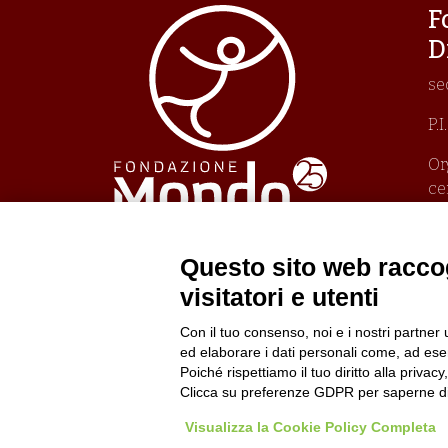
F
D
se
P.
Or
ce
Un
Pr
Po
Questo sito web raccog
Po
visitatori e utenti
Con il tuo consenso, noi e i nostri partner 
ed elaborare i dati personali come, ad esem
Poiché rispettiamo il tuo diritto alla privacy
Clicca su preferenze GDPR per saperne di
Visualizza la Cookie Policy Completa
© 202