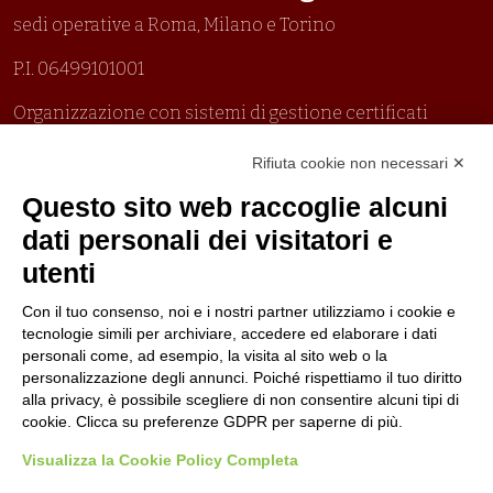
sedi operative a Roma, Milano e Torino
P.I. 06499101001
Organizzazione con sistemi di gestione certificati
Uni En Iso 9001:2015
Rifiuta cookie non necessari ✕
Prima emissione 26/04/2007
Politica per la parità di genere
Questo sito web raccoglie alcuni
Politica antibullismo
dati personali dei visitatori e
utenti
Con il tuo consenso, noi e i nostri partner utilizziamo i cookie e
tecnologie simili per archiviare, accedere ed elaborare i dati
personali come, ad esempio, la visita al sito web o la
Piè di pagina
Seguici su
Contatti
personalizzazione degli annunci. Poiché rispettiamo il tuo diritto
alla privacy, è possibile scegliere di non consentire alcuni tipi di
cookie. Clicca su preferenze GDPR per saperne di più.
Lavora con noi
Visualizza la Cookie Policy Completa
Bandi