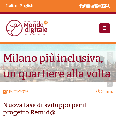
Salta al contenuto principale
Italian
English
Notizie
Milano Più Inclusiva, Un Quartiere Alla Volta
Milano più inclusiva,
Foto di Fleur van Deijck
un quartiere alla volta
3 min.
15/01/2026
Nuova fase di sviluppo per il
progetto Remid@