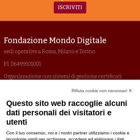
ISCRIVITI
Fondazione Mondo Digitale
sedi operative a Roma, Milano e Torino
P.I. 06499101001
Organizzazione con sistemi di gestione certificati
Uni En Iso 9001:2015
Rifiuta cookie non necessari ✕
Prima emissione 26/04/2007
Politica per la parità di genere
Questo sito web raccoglie alcuni
Politica antibullismo
dati personali dei visitatori e
utenti
Con il tuo consenso, noi e i nostri partner utilizziamo i cookie e
tecnologie simili per archiviare, accedere ed elaborare i dati