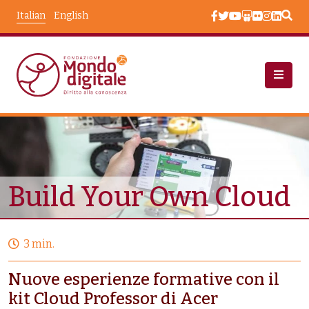
Salta al contenuto principale
Italian
English
Progetti
Build Your Own Cloud
Build Your Own Cloud
3 min.
Nuove esperienze formative con il
kit Cloud Professor di Acer