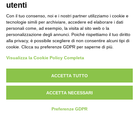
utenti
Con il tuo consenso, noi e i nostri partner utilizziamo i cookie e
tecnologie simili per archiviare, accedere ed elaborare i dati
personali come, ad esempio, la visita al sito web o la
Piè di pagina
Seguici su
Contatti
personalizzazione degli annunci. Poiché rispettiamo il tuo diritto
alla privacy, è possibile scegliere di non consentire alcuni tipi di
cookie. Clicca su preferenze GDPR per saperne di più.
Lavora con noi
Visualizza la Cookie Policy Completa
Bandi
ACCETTA TUTTO
Amministrazione
trasparente
ACCETTA NECESSARI
Preferenze GDPR
© 2026 Fondazione Mondo Digitale
Privacy Policy
Termini di utilizzo