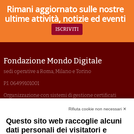
Rimani aggiornato sulle nostre
ultime attività, notizie ed eventi
ISCRIVITI
Fondazione Mondo Digitale
sedi operative a Roma, Milano e Torino
P.I. 06499101001
Organizzazione con sistemi di gestione certificati
Uni En Iso 9001:2015
Rifiuta cookie non necessari ✕
Prima emissione 26/04/2007
Politica per la parità di genere
Questo sito web raccoglie alcuni
Politica antibullismo
dati personali dei visitatori e