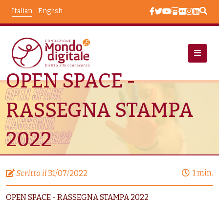
Salta al contenuto principale
Italian
English
OPEN SPACE -
Area Stampa
OPEN SPACE - RASSEGNA STAMPA 2022
RASSEGNA STAMPA
2022
1 min.
Scritto il
31/07/2022
OPEN SPACE - RASSEGNA STAMPA 2022