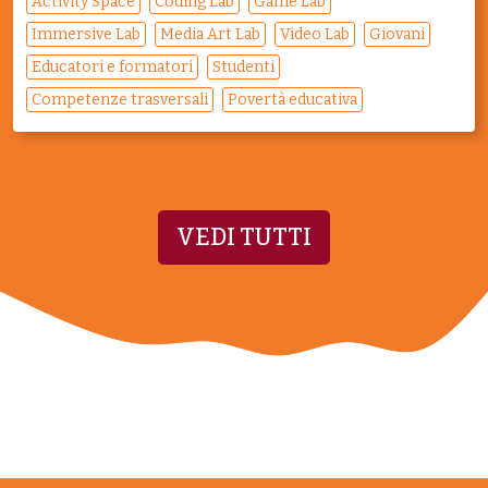
Activity Space
Coding Lab
Game Lab
Immersive Lab
Media Art Lab
Video Lab
Giovani
Educatori e formatori
Studenti
Competenze trasversali
Povertà educativa
VEDI TUTTI