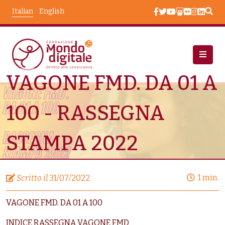
Salta al contenuto principale
Italian
English
VAGONE FMD. DA 01 A
Area Stampa
VAGONE FMD. DA 01 A 100 - RASSEGNA STAMPA 2022
100 - RASSEGNA
STAMPA 2022
1 min.
Scritto il
31/07/2022
VAGONE FMD. DA 01 A 100
INDICE RASSEGNA VAGONE FMD