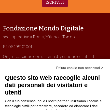
ISCRIVITI
Fondazione Mondo Digitale
sedi operative a Roma, Milano e Torino
P.I. 06499101001
Organizzazione con sistemi di gestione certificati
Uni En Iso 9001:2015
Rifiuta cookie non necessari ✕
Prima emissione 26/04/2007
Politica per la parità di genere
Questo sito web raccoglie alcuni
Politica antibullismo
dati personali dei visitatori e
utenti
Con il tuo consenso, noi e i nostri partner utilizziamo i cookie e
tecnologie simili per archiviare, accedere ed elaborare i dati