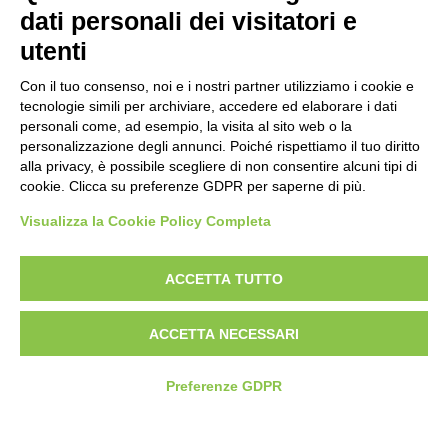
Politica antibullismo
dati personali dei visitatori e
utenti
Con il tuo consenso, noi e i nostri partner utilizziamo i cookie e
tecnologie simili per archiviare, accedere ed elaborare i dati
personali come, ad esempio, la visita al sito web o la
Piè di pagina
Seguici su
Contatti
personalizzazione degli annunci. Poiché rispettiamo il tuo diritto
alla privacy, è possibile scegliere di non consentire alcuni tipi di
cookie. Clicca su preferenze GDPR per saperne di più.
Lavora con noi
Visualizza la Cookie Policy Completa
Bandi
ACCETTA TUTTO
Amministrazione
trasparente
ACCETTA NECESSARI
Preferenze GDPR
© 2026 Fondazione Mondo Digitale
Privacy Policy
Termini di utilizzo