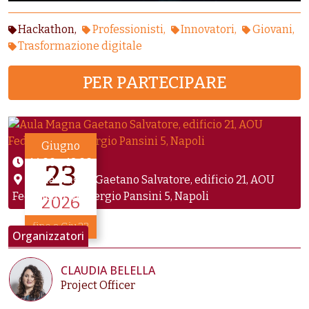
Hackathon
Professionisti
Innovatori
Giovani
Trasformazione digitale
PER PARTECIPARE
Giugno
14:00
–
18:00
23
Aula Magna Gaetano Salvatore, edificio 21, AOU
Federico II, via Sergio Pansini 5, Napoli
2026
fino a Giu 23
Organizzatori
CLAUDIA BELELLA
Project Officer