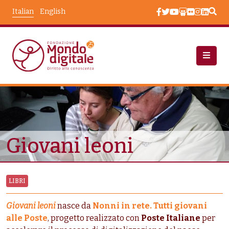
Salta al contenuto principale
Italian
English
Risorse Educative
Giovani Leoni
Giovani leoni
LIBRI
Giovani leoni
nasce da
Nonni in rete. Tutti giovani
alle Poste
, progetto realizzato con
Poste Italiane
per