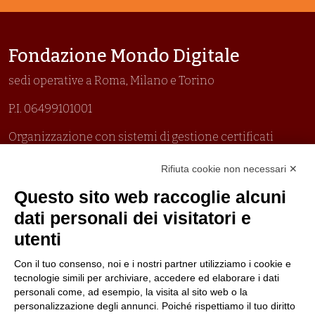
Fondazione Mondo Digitale
sedi operative a Roma, Milano e Torino
P.I. 06499101001
Organizzazione con sistemi di gestione certificati
Uni En Iso 9001:2015
Rifiuta cookie non necessari ✕
Prima emissione 26/04/2007
Politica per la parità di genere
Questo sito web raccoglie alcuni
Politica antibullismo
dati personali dei visitatori e
utenti
Con il tuo consenso, noi e i nostri partner utilizziamo i cookie e
tecnologie simili per archiviare, accedere ed elaborare i dati
personali come, ad esempio, la visita al sito web o la
Piè di pagina
Seguici su
Contatti
personalizzazione degli annunci. Poiché rispettiamo il tuo diritto