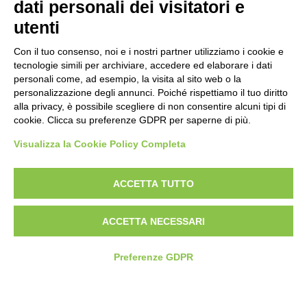
dati personali dei visitatori e
utenti
Con il tuo consenso, noi e i nostri partner utilizziamo i cookie e
tecnologie simili per archiviare, accedere ed elaborare i dati
personali come, ad esempio, la visita al sito web o la
Piè di pagina
Seguici su
Contatti
personalizzazione degli annunci. Poiché rispettiamo il tuo diritto
alla privacy, è possibile scegliere di non consentire alcuni tipi di
cookie. Clicca su preferenze GDPR per saperne di più.
Lavora con noi
Visualizza la Cookie Policy Completa
Bandi
ACCETTA TUTTO
Amministrazione
trasparente
ACCETTA NECESSARI
Preferenze GDPR
© 2026 Fondazione Mondo Digitale
Privacy Policy
Termini di utilizzo