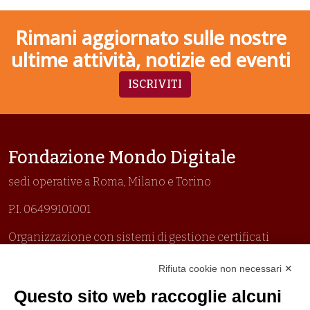
Rimani aggiornato sulle nostre
ultime attività, notizie ed eventi
ISCRIVITI
Fondazione Mondo Digitale
sedi operative a Roma, Milano e Torino
P.I. 06499101001
Organizzazione con sistemi di gestione certificati
Uni En Iso 9001:2015
Rifiuta cookie non necessari ✕
Prima emissione 26/04/2007
Politica per la parità di genere
Questo sito web raccoglie alcuni
Politica antibullismo