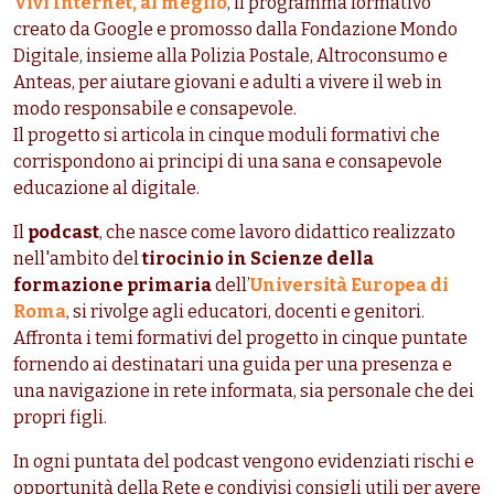
Vivi Internet, al meglio
, il programma formativo
creato da Google e promosso dalla Fondazione Mondo
Digitale, insieme alla Polizia Postale, Altroconsumo e
Anteas, per aiutare giovani e adulti a vivere il web in
modo responsabile e consapevole.
Il progetto si articola in cinque moduli formativi che
corrispondono ai principi di una sana e consapevole
educazione al digitale.
Il
podcast
, che nasce come lavoro didattico realizzato
nell'ambito del
tirocinio in Scienze della
formazione primaria
dell’
Università Europea di
Roma
, si rivolge agli educatori, docenti e genitori.
Affronta i temi formativi del progetto in cinque puntate
fornendo ai destinatari una guida per una presenza e
una navigazione in rete informata, sia personale che dei
propri figli.
In ogni puntata del podcast vengono evidenziati rischi e
opportunità della Rete e condivisi consigli utili per avere