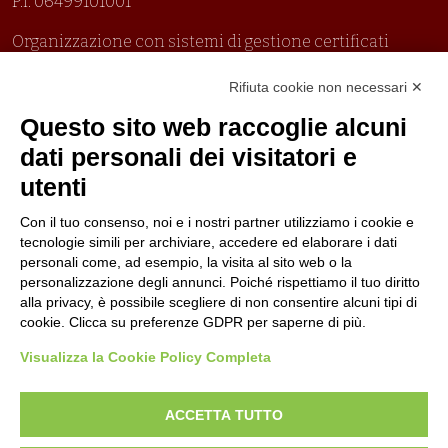
P.I. 06499101001
Organizzazione con sistemi di gestione certificati
Uni En Iso 9001:2015
Rifiuta cookie non necessari ✕
Prima emissione 26/04/2007
Politica per la parità di genere
Questo sito web raccoglie alcuni
Politica antibullismo
dati personali dei visitatori e
utenti
Con il tuo consenso, noi e i nostri partner utilizziamo i cookie e
tecnologie simili per archiviare, accedere ed elaborare i dati
personali come, ad esempio, la visita al sito web o la
Piè di pagina
Seguici su
Contatti
personalizzazione degli annunci. Poiché rispettiamo il tuo diritto
alla privacy, è possibile scegliere di non consentire alcuni tipi di
cookie. Clicca su preferenze GDPR per saperne di più.
Lavora con noi
Visualizza la Cookie Policy Completa
Bandi
ACCETTA TUTTO
Amministrazione