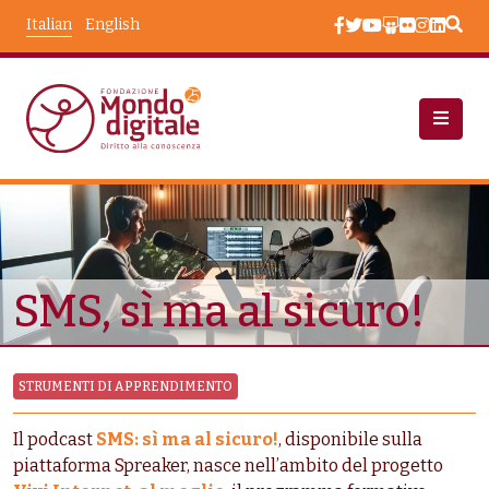
Salta al contenuto principale
Italian
English
Risorse Educative
SMS, Sì Ma Al Sicuro!
SMS, sì ma al sicuro!
STRUMENTI DI APPRENDIMENTO
Il podcast
SMS: sì ma al sicuro!
, disponibile sulla
piattaforma Spreaker, nasce nell’ambito del progetto