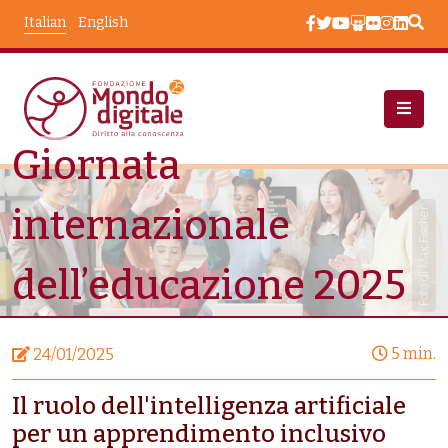
Salta al contenuto principale
Italian
English
Giornata
Notizie
Giornata Internazionale Dell’educazione 2025
internazionale
Foto di Max Fischer
dell’educazione 2025
5 min.
24/01/2025
Il ruolo dell'intelligenza artificiale
per un apprendimento inclusivo