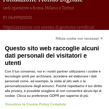
sedi operative a Roma, Milano e Torino
P.I. 06499101001
Organizzazione con sistemi di gestione certificati
Uni En Iso 9001:2015
Rifiuta cookie non necessari ✕
Prima emissione 26/04/2007
Politica per la parità di genere
Questo sito web raccoglie alcuni
Politica antibullismo
dati personali dei visitatori e
utenti
Con il tuo consenso, noi e i nostri partner utilizziamo i cookie e
tecnologie simili per archiviare, accedere ed elaborare i dati
personali come, ad esempio, la visita al sito web o la
Piè di pagina
Seguici su
Contatti
personalizzazione degli annunci. Poiché rispettiamo il tuo diritto
alla privacy, è possibile scegliere di non consentire alcuni tipi di
cookie. Clicca su preferenze GDPR per saperne di più.
Lavora con noi
Visualizza la Cookie Policy Completa