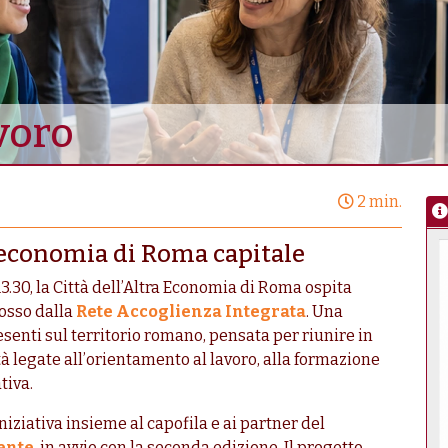
avoro
2 min.
a economia di Roma capitale
3.30, la Città dell’Altra Economia di Roma ospita
osso dalla
Rete Accoglienza Integrata
. Una
senti sul territorio romano, pensata per riunire in
tà legate all’orientamento al lavoro, alla formazione
tiva.
iziativa insieme al capofila e ai partner del
ente
, in avvio con la seconda edizione. Il progetto,