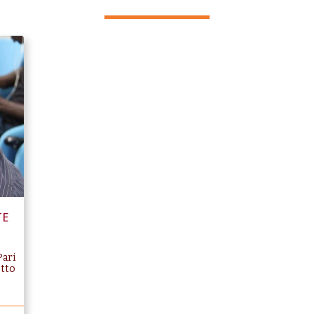
TE
Pari
etto