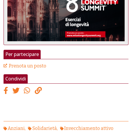
Per partecipare
Prenota un posto
Condividi
Anziani
Solidarietà
Invecchiamento attivo