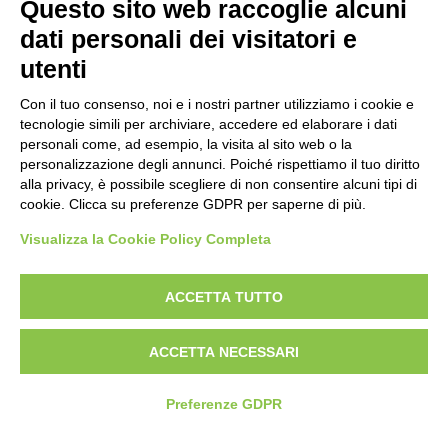
Questo sito web raccoglie alcuni
Politica antibullismo
dati personali dei visitatori e
utenti
Con il tuo consenso, noi e i nostri partner utilizziamo i cookie e
tecnologie simili per archiviare, accedere ed elaborare i dati
personali come, ad esempio, la visita al sito web o la
Piè di pagina
Seguici su
Contatti
personalizzazione degli annunci. Poiché rispettiamo il tuo diritto
alla privacy, è possibile scegliere di non consentire alcuni tipi di
cookie. Clicca su preferenze GDPR per saperne di più.
Lavora con noi
Visualizza la Cookie Policy Completa
Bandi
ACCETTA TUTTO
Amministrazione
trasparente
ACCETTA NECESSARI
Preferenze GDPR
© 2026 Fondazione Mondo Digitale