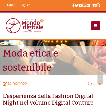
Salta al contenuto principale
Italian
English
Notizie
Moda Etica E Sostenibile
Moda etica e
Fondazione Mondo Digitale
sostenibile
2 min.
14/06/2022
L’esperienza della Fashion Digital
Night nel volume Digital Couture