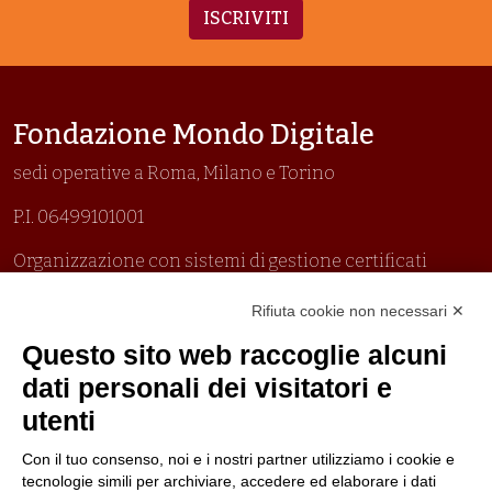
ISCRIVITI
Fondazione Mondo Digitale
sedi operative a Roma, Milano e Torino
P.I. 06499101001
Organizzazione con sistemi di gestione certificati
Uni En Iso 9001:2015
Rifiuta cookie non necessari ✕
Prima emissione 26/04/2007
Politica per la parità di genere
Questo sito web raccoglie alcuni
Politica antibullismo
dati personali dei visitatori e
utenti
Con il tuo consenso, noi e i nostri partner utilizziamo i cookie e
tecnologie simili per archiviare, accedere ed elaborare i dati