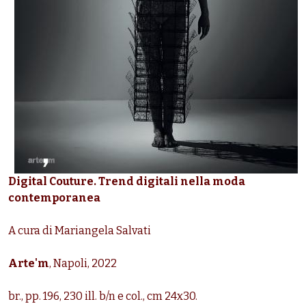
Digital Couture. Trend digitali nella moda
contemporanea
A cura di Mariangela Salvati
Arte'm
, Napoli, 2022
br., pp. 196, 230 ill. b/n e col., cm 24x30.