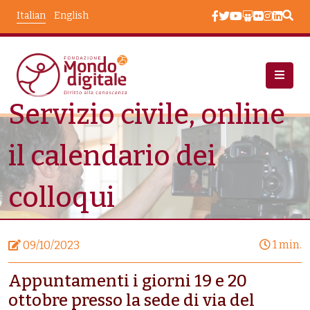
Salta al contenuto principale
Italian
English
Servizio civile, online
Notizie
Servizio Civile, Online Il Calendario Dei Colloqui
il calendario dei
colloqui
1 min.
09/10/2023
Appuntamenti i giorni 19 e 20
ottobre presso la sede di via del