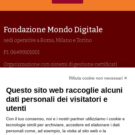
Fondazione Mondo Digitale
sedi operative a Roma, Milano e Torino
P.I. 06499101001
Organizzazione con sistemi di gestione certificati
Uni En Iso 9001:2015
Rifiuta cookie non necessari ✕
Prima emissione 26/04/2007
Politica per la parità di genere
Questo sito web raccoglie alcuni
Politica antibullismo
dati personali dei visitatori e
utenti
Con il tuo consenso, noi e i nostri partner utilizziamo i cookie e
tecnologie simili per archiviare, accedere ed elaborare i dati
personali come, ad esempio, la visita al sito web o la
Seguici su