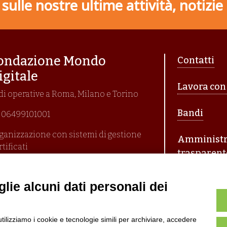
ulle nostre ultime attività, notizie
Piè di p
ondazione Mondo
Contatti
igitale
Lavora con
di operative a Roma, Milano e Torino
Bandi
I. 06499101001
ganizzazione con sistemi di gestione
Amministr
rtificati
trasparent
i En Iso 9001:2015
ima emissione 26/04/2007
litica per la parità di genere
lie alcuni dati personali dei
litica antibullismo
utilizziamo i cookie e tecnologie simili per archiviare, accedere