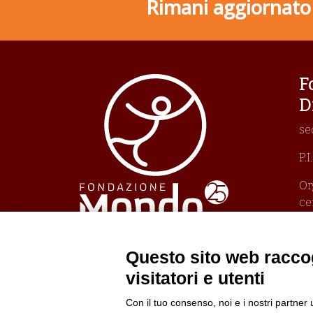
Rimani aggiornato s
F
D
se
P.
Or
ce
Un
Pr
Po
Questo sito web raccog
Po
visitatori e utenti
Con il tuo consenso, noi e i nostri partner 