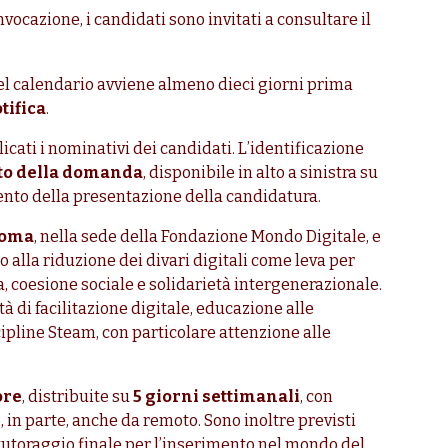
nvocazione, i candidati sono invitati a consultare il
el calendario avviene almeno dieci giorni prima
tifica
.
icati i nominativi dei candidati. L’identificazione
to della domanda
, disponibile in alto a sinistra su
to della presentazione della candidatura.
 Roma
, nella sede della Fondazione Mondo Digitale, e
 alla riduzione dei divari digitali come leva per
a, coesione sociale e solidarietà intergenerazionale.
ità di facilitazione digitale, educazione alle
ipline Steam, con particolare attenzione alle
ore
, distribuite su
5 giorni settimanali
, con
 e, in parte, anche da remoto. Sono inoltre previsti
 tutoraggio finale per l’inserimento nel mondo del