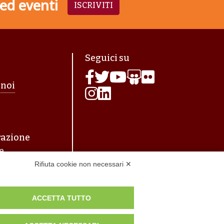
 ed eventi
ISCRIVITI
agina
Seguici su
 noi
azione
e
Rifiuta cookie non necessari ✕
ACCETTA TUTTO