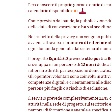
Per conoscere il proprio giorno e orario di co
calendario disponibile
qui
Come previsto dal bando, la pubblicazione d
della data di convocazione e
ha valore di no
Nel rispetto della privacy, non vengono pubbl
avviene attraverso il
numero di riferimen
ogni domanda generata dal sistema al momen
Il progetto
Equità 5.0
prevede
otto posti a
si sviluppa in un percorso di
12 mesi
dedicato
rafforzare diritti, partecipazione democratic
Gli operatori volontari sono coinvolti in attiv
competenze digitali e orientamento alle disc
persone più fragili o a rischio di esclusione.
Il servizio prevede complessivamente
1.145 
attività nella sede di progetto, sul territorio
percorsi di formazione generale e specifica,