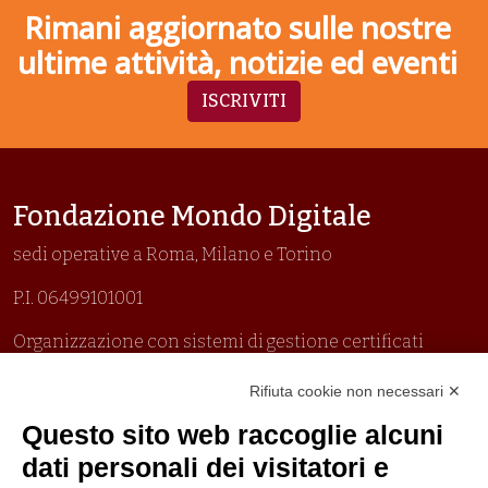
Rimani aggiornato sulle nostre
ultime attività, notizie ed eventi
ISCRIVITI
Fondazione Mondo Digitale
sedi operative a Roma, Milano e Torino
P.I. 06499101001
Organizzazione con sistemi di gestione certificati
Uni En Iso 9001:2015
Rifiuta cookie non necessari ✕
Prima emissione 26/04/2007
Politica per la parità di genere
Questo sito web raccoglie alcuni
Politica antibullismo
dati personali dei visitatori e