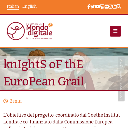
Salta al contenuto principale
Italian
English
Progetti
KnIghtS OF ThE EuroPean Grail
knIghtS oF thE
Fondazione Mondo Digitale
EuroPean Grail
2 min.
L'obiettivo del progetto, coordinato dal Goethe Institut
Londra e co-finanziato dalla Commissione Europea