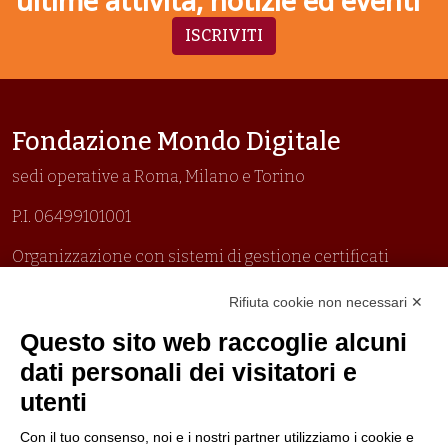
ultime attività, notizie ed eventi
ISCRIVITI
Fondazione Mondo Digitale
sedi operative a Roma, Milano e Torino
P.I. 06499101001
Organizzazione con sistemi di gestione certificati
Uni En Iso 9001:2015
Rifiuta cookie non necessari ✕
Prima emissione 26/04/2007
Politica per la parità di genere
Questo sito web raccoglie alcuni
Politica antibullismo
dati personali dei visitatori e
utenti
Con il tuo consenso, noi e i nostri partner utilizziamo i cookie e