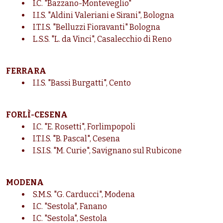
I.C. "Bazzano-Monteveglio"
I.I.S. "Aldini Valeriani e Sirani", Bologna
I.T.I.S. "Belluzzi Fioravanti" Bologna
L.S.S. "L. da Vinci", Casalecchio di Reno
FERRARA
I.I.S. "Bassi Burgatti", Cento
FORLÌ-CESENA
I.C. "E. Rosetti", Forlimpopoli
I.T.I.S. "B. Pascal", Cesena
I.S.I.S. "M. Curie", Savignano sul Rubicone
MODENA
S.M.S. "G. Carducci", Modena
I.C. "Sestola", Fanano
I.C. "Sestola", Sestola