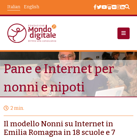
Salta al contenuto principale
Italian
English
Progetti
Pane E Internet Per Nonni E Nipoti
Pane e Internet per
nonni e nipoti
2 min.
Il modello Nonni su Internet in
Emilia Romagna in 18 scuole e 7