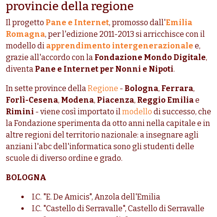
provincie della regione
Il progetto
Pane e Internet
, promosso dall'
Emilia
Romagna
, per l'edizione 2011-2013 si arricchisce con il
modello di
apprendimento intergenerazionale
e,
grazie all'accordo con la
Fondazione Mondo Digitale
,
diventa
Pane e Internet per Nonni e Nipoti
.
In sette province della
Regione
-
Bologna
,
Ferrara
,
Forlì
-Cesena
,
Modena
,
Piacenza
,
Reggio Emilia
e
Rimini
- viene così importato il
modello
di successo, che
la Fondazione sperimenta da otto anni nella capitale e in
altre regioni del territorio nazionale: a insegnare agli
anziani l'abc dell'informatica sono gli studenti delle
scuole di diverso ordine e grado.
BOLOGNA
I.C. "E. De Amicis", Anzola dell'Emilia
I.C. "Castello di Serravalle", Castello di Serravalle