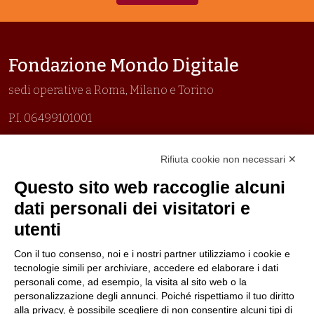
Fondazione Mondo Digitale
sedi operative a Roma, Milano e Torino
P.I. 06499101001
Organizzazione con sistemi di gestione certificati
Rifiuta cookie non necessari ✕
Uni En Iso 9001:2015
Prima emissione 26/04/2007
Questo sito web raccoglie alcuni
Politica per la parità di genere
dati personali dei visitatori e
Politica antibullismo
utenti
Con il tuo consenso, noi e i nostri partner utilizziamo i cookie e
tecnologie simili per archiviare, accedere ed elaborare i dati
personali come, ad esempio, la visita al sito web o la
personalizzazione degli annunci. Poiché rispettiamo il tuo diritto
Piè di pagina
Follow us
Contacts
alla privacy, è possibile scegliere di non consentire alcuni tipi di