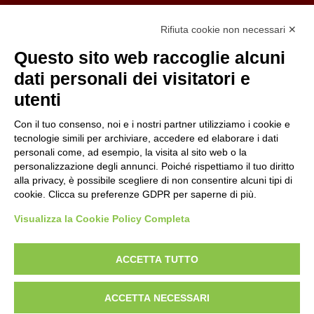
Organizzazione con sistemi di gestione certificati
Rifiuta cookie non necessari ✕
Uni En Iso 9001:2015
Prima emissione 26/04/2007
Questo sito web raccoglie alcuni
Politica per la parità di genere
dati personali dei visitatori e
Politica antibullismo
utenti
Con il tuo consenso, noi e i nostri partner utilizziamo i cookie e
tecnologie simili per archiviare, accedere ed elaborare i dati
personali come, ad esempio, la visita al sito web o la
personalizzazione degli annunci. Poiché rispettiamo il tuo diritto
Piè di pagina
Follow us
Contacts
alla privacy, è possibile scegliere di non consentire alcuni tipi di
cookie. Clicca su preferenze GDPR per saperne di più.
Jobs
Visualizza la Cookie Policy Completa
Announcements
ACCETTA TUTTO
Transparent administration
ACCETTA NECESSARI