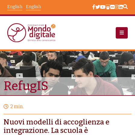
Skip to main content
English
English
Node View
RefugIS
2 min.
Nuovi modelli di accoglienza e
integrazione. La scuola è