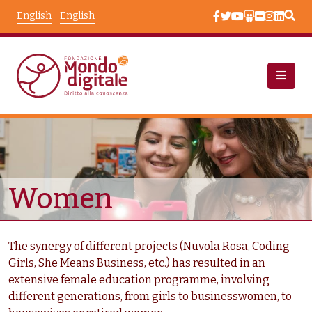
Skip to main content
English
English
Chi Siamo: Beneficiari
Taxonomy Terms
Women
The synergy of different projects (Nuvola Rosa, Coding
Girls, She Means Business, etc.) has resulted in an
extensive female education programme, involving
different generations, from girls to businesswomen, to