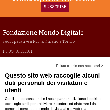
SUBSCRIBE
Fondazione Mondo Digitale
sedi operative a Roma, Milano e Torino
P.I. 06499101001
Organizzazione con sistemi di gestione certificati
Rifiuta cookie non necessari ✕
Uni En Iso 9001:2015
Prima emissione 26/04/2007
Questo sito web raccoglie alcuni
Politica per la parità di genere
dati personali dei visitatori e
Politica antibullismo
utenti
Con il tuo consenso, noi e i nostri partner utilizziamo i cookie e
tecnologie simili per archiviare, accedere ed elaborare i dati
personali come, ad esempio, la visita al sito web o la