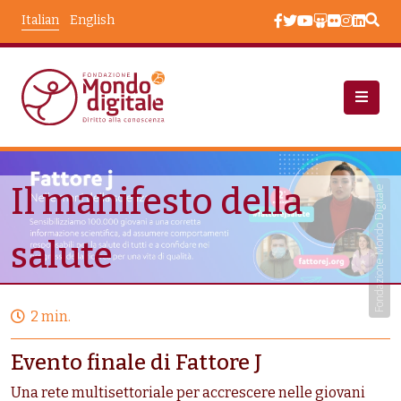
Salta al contenuto principale
Italian
English
Eventi
Il Manifesto Della Salute
Il manifesto della
Fondazione Mondo Digitale
salute
2 min.
Evento finale di Fattore J
Una rete multisettoriale per accrescere nelle giovani