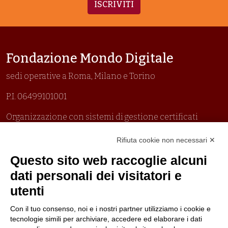
ISCRIVITI
Fondazione Mondo Digitale
sedi operative a Roma, Milano e Torino
P.I. 06499101001
Organizzazione con sistemi di gestione certificati
Uni En Iso 9001:2015
Rifiuta cookie non necessari ✕
Prima emissione 26/04/2007
Politica per la parità di genere
Questo sito web raccoglie alcuni
Politica antibullismo
dati personali dei visitatori e
utenti
Con il tuo consenso, noi e i nostri partner utilizziamo i cookie e
tecnologie simili per archiviare, accedere ed elaborare i dati