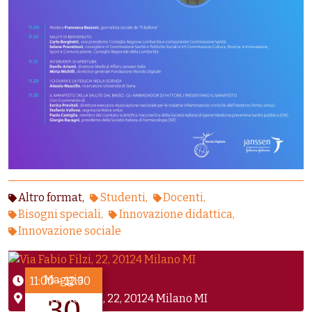
Altro format
Studenti
Docenti
Bisogni speciali
Innovazione didattica
Innovazione sociale
Maggio
11:00
–
12:30
Via Fabio Filzi, 22, 20124 Milano MI
30