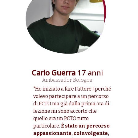
nni
Carlo Guerra
17 anni
Tomm
ara)
Ambassador
Bologna
psicologa
"Ho iniziato a fare Fattore J perché
coperto
volevo partecipare a un percorso
Ho pa
Ad
di PCTO ma già dalla prima ora di
Fattor
vevo
lezione mi sono accorto che
ero is
co o con
quello era un PCTO tutto
colpi
zie a
particolare.
È stato un percorso
l’atte
za di
appassionante, coinvolgente,
malat