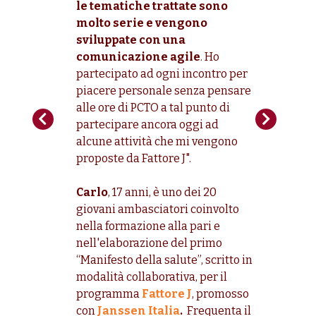
.
le tematiche trattate sono
perso
frontato
molto serie e vengono
aveva
attia,
sviluppate con una
fossi
ione più
comunicazione agile
. Ho
Ho sc
, ma
partecipato ad ogni incontro per
ambas
piacere personale senza pensare
mi sa
ezza
alle ore di PCTO a tal punto di
con i
matiche
partecipare ancora oggi ad
con l
d
alcune attività che mi vengono
in am
enti che
proposte da Fattore J".
che f
 di
una g
Carlo
, 17 anni, è uno dei 20
cresc
ia è
giovani ambasciatori coinvolto
molto
on va
nella formazione alla pari e
aiuta
e J
nell'elaborazione del primo
altre
uesto, a
“Manifesto della salute”, scritto in
stess
ia,
modalità collaborativa, per il
nella
te. E
programma
Fattore J
, promosso
Salut
con
Janssen Italia
.
Frequenta il
vogli