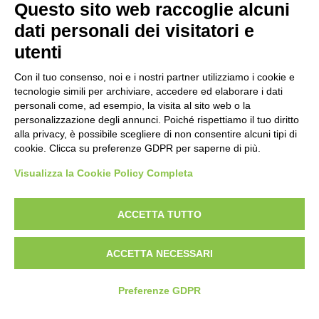
Questo sito web raccoglie alcuni
Politica antibullismo
dati personali dei visitatori e
utenti
Con il tuo consenso, noi e i nostri partner utilizziamo i cookie e
tecnologie simili per archiviare, accedere ed elaborare i dati
personali come, ad esempio, la visita al sito web o la
Piè di pagina
Seguici su
Contatti
personalizzazione degli annunci. Poiché rispettiamo il tuo diritto
alla privacy, è possibile scegliere di non consentire alcuni tipi di
cookie. Clicca su preferenze GDPR per saperne di più.
Lavora con noi
Visualizza la Cookie Policy Completa
Bandi
ACCETTA TUTTO
Amministrazione
trasparente
ACCETTA NECESSARI
Preferenze GDPR
© 2026 Fondazione Mondo Digitale