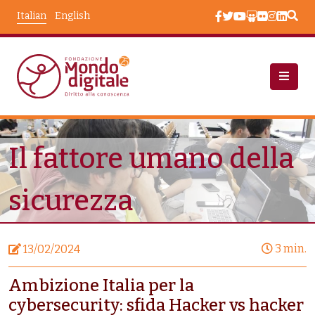
Salta al contenuto principale
Italian
English
Notizie
Il Fattore Umano Della Sicurezza
Il fattore umano della
sicurezza
3 min.
13/02/2024
Ambizione Italia per la
cybersecurity: sfida Hacker vs hacker