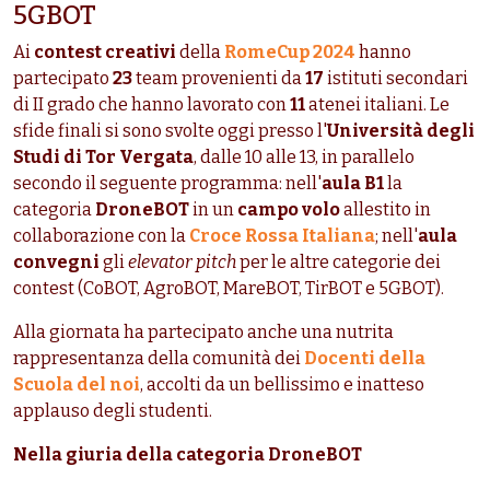
5GBOT
Ai
contest creativi
della
RomeCup 2024
hanno
partecipato
23
team provenienti da
17
istituti secondari
di II grado che hanno lavorato con
11
atenei italiani.
Le
sfide finali si sono svolte oggi presso l'
Università degli
Studi di Tor Vergata
, dalle 10 alle 13, in parallelo
secondo il seguente programma: nell'
aula B1
la
categoria
DroneBOT
in un
campo volo
allestito in
collaborazione con la
Croce Rossa Italiana
; nell'
aula
convegni
gli
elevator pitch
per le altre categorie dei
contest (Co
BOT, AgroBOT, MareBOT, TirBOT e 5GBOT).
Alla giornata ha partecipato anche una nutrita
rappresentanza della comunità dei
Docenti della
Scuola del noi
, accolti da un bellissimo e inatteso
applauso degli studenti.
Nella giuria della categoria DroneBOT