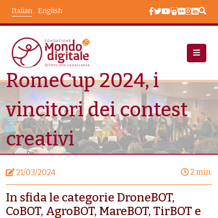
Salta al contenuto principale
Italian
English
RomeCup 2024, i
Notizie
RomeCup 2024, I Vincitori Dei Contest Creativi
vincitori dei contest
creativi
2 min.
21/03/2024
In sfida le categorie DroneBOT,
CoBOT, AgroBOT, MareBOT, TirBOT e