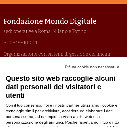
Fondazione Mondo Digitale
sedi operative a Roma, Milano e Torino
P.I. 06499101001
Organizzazione con sistemi di gestione certificati
Uni En Iso 9001:2015
Rifiuta cookie non necessari ✕
Prima emissione 26/04/2007
Politica per la parità di genere
Questo sito web raccoglie alcuni
Politica antibullismo
dati personali dei visitatori e
utenti
Con il tuo consenso, noi e i nostri partner utilizziamo i cookie e
tecnologie simili per archiviare, accedere ed elaborare i dati
personali come, ad esempio, la visita al sito web o la
Piè di pagina
Seguici su
Contatti
personalizzazione degli annunci. Poiché rispettiamo il tuo diritto