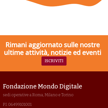
Rimani aggiornato sulle nostre
ultime attività, notizie ed eventi
ISCRIVITI
Fondazione Mondo Digitale
sedi operative a Roma, Milano e Torino
P.I. 06499101001