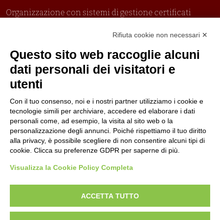
Organizzazione con sistemi di gestione certificati
Uni En Iso 9001:2015
Rifiuta cookie non necessari ✕
Prima emissione 26/04/2007
Politica per la parità di genere
Questo sito web raccoglie alcuni
Politica antibullismo
dati personali dei visitatori e
utenti
Con il tuo consenso, noi e i nostri partner utilizziamo i cookie e
tecnologie simili per archiviare, accedere ed elaborare i dati
personali come, ad esempio, la visita al sito web o la
Piè di pagina
Seguici su
Contatti
personalizzazione degli annunci. Poiché rispettiamo il tuo diritto
alla privacy, è possibile scegliere di non consentire alcuni tipi di
cookie. Clicca su preferenze GDPR per saperne di più.
Lavora con noi
Visualizza la Cookie Policy Completa
Bandi
ACCETTA TUTTO
Amministrazione
trasparente