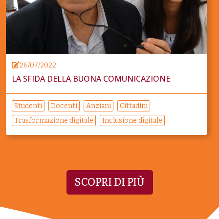
26/07/2022
LA SFIDA DELLA BUONA COMUNICAZIONE
Studenti
Docenti
Anziani
Cittadini
Trasformazione digitale
Inclusione digitale
SCOPRI DI PIÙ