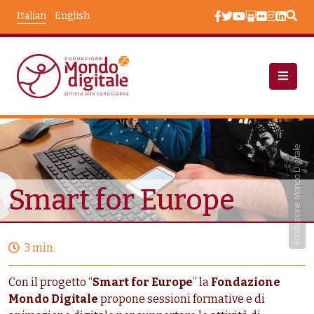
Salta al contenuto principale
Italian
English
Progetti
Smart For Europe
Fondazione Mondo Digitale
Smart for Europe
3 min.
Con il progetto “
Smart for Europe
” la
Fondazione
Mondo Digitale
propone sessioni formative e di