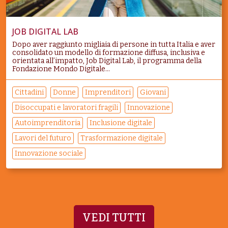
JOB DIGITAL LAB
Dopo aver raggiunto migliaia di persone in tutta Italia e aver
consolidato un modello di formazione diffusa, inclusiva e
orientata all’impatto, Job Digital Lab, il programma della
Fondazione Mondo Digitale...
Cittadini
Donne
Imprenditori
Giovani
Disoccupati e lavoratori fragili
Innovazione
Autoimprenditoria
Inclusione digitale
Lavori del futuro
Trasformazione digitale
Innovazione sociale
VEDI TUTTI