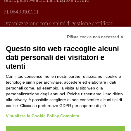
sedi operative a Roma, Milano e Torino
P.I. 06499101001
Organizzazione con sistemi di gestione certificati
Uni En Iso 9001:2015
Rifiuta cookie non necessari ✕
Prima emissione 26/04/2007
Politica per la parità di genere
Questo sito web raccoglie alcuni
Politica antibullismo
dati personali dei visitatori e
utenti
Con il tuo consenso, noi e i nostri partner utilizziamo i cookie e
tecnologie simili per archiviare, accedere ed elaborare i dati
personali come, ad esempio, la visita al sito web o la
Piè di pagina
Seguici su
Contatti
personalizzazione degli annunci. Poiché rispettiamo il tuo diritto
alla privacy, è possibile scegliere di non consentire alcuni tipi di
cookie. Clicca su preferenze GDPR per saperne di più.
Lavora con noi
Visualizza la Cookie Policy Completa
Bandi