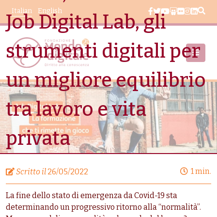
Salta al contenuto principale
Italian
English
Job Digital Lab, gli
strumenti digitali per
un migliore equilibrio
Area Stampa
Che Fa, Concilia? Con Job Digital Lab, Gli Strumenti
tra lavoro e vita
Digitali Per Un Migliore Equilibrio Tra Lavoro E Vita
Privata
privata
1 min.
Scritto il
26/05/2022
La fine dello stato di emergenza da Covid-19 sta
determinando un progressivo ritorno alla “normalità”.