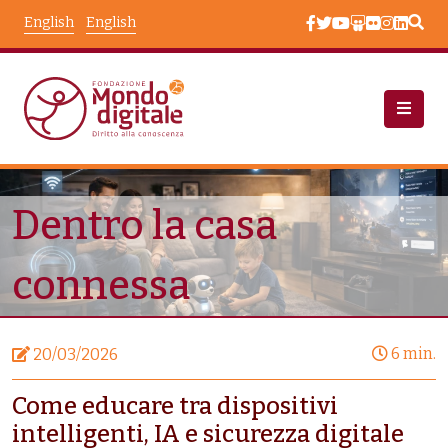
Skip to main content
English
English
Node View
Dentro la casa
connessa
6 min.
20/03/2026
Come educare tra dispositivi
intelligenti, IA e sicurezza digitale