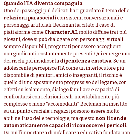
Quando l’IA diventa compagnia
Uno dei passaggi più delicati ha riguardato il tema delle
relazioni parasociali
con sistemi conversazionali e
personaggi artificiali. Beckman ha citato il caso di
piattaforme come
Character.AI
, molto diffuse tra i più
giovani, dove si può dialogare con personaggi virtuali
sempre disponibili, progettati per essere accoglienti,
non giudicanti, costantemente presenti. Qui emerge uno
dei rischi più insidiosi: la
dipendenza emotiva
. Se un
adolescente percepisce l’IA come un interlocutore più
disponibile di genitori, amici o insegnanti, il rischio è
quello di uno spostamento progressivo del legame, con
effetti su isolamento, dialogo familiare e capacità di
confrontarsi con relazioni reali, inevitabilmente più
complesse e meno “accomodanti”. Beckman ha insistito
su un punto cruciale: i ragazzi possono essere molto
abili nell’uso delle tecnologie, ma questo
non li rende
automaticamente capaci di riconoscere i pericoli
.
Da qui l’importanza di un’alleanza educativa fondata non