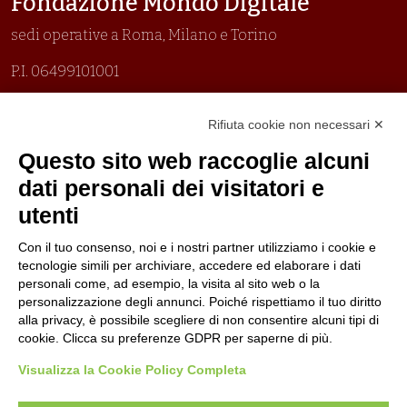
Fondazione Mondo Digitale
sedi operative a Roma, Milano e Torino
P.I. 06499101001
Organizzazione con sistemi di gestione certificati
Rifiuta cookie non necessari ✕
Uni En Iso 9001:2015
Prima emissione 26/04/2007
Questo sito web raccoglie alcuni
Politica per la parità di genere
dati personali dei visitatori e
Politica antibullismo
utenti
Con il tuo consenso, noi e i nostri partner utilizziamo i cookie e
tecnologie simili per archiviare, accedere ed elaborare i dati
personali come, ad esempio, la visita al sito web o la
personalizzazione degli annunci. Poiché rispettiamo il tuo diritto
Piè di pagina
Follow us
Contacts
alla privacy, è possibile scegliere di non consentire alcuni tipi di
cookie. Clicca su preferenze GDPR per saperne di più.
Jobs
Visualizza la Cookie Policy Completa