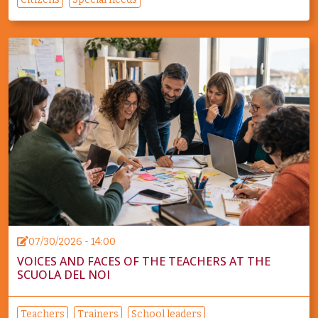
07/30/2026 - 14:00
VOICES AND FACES OF THE TEACHERS AT THE
SCUOLA DEL NOI
Teachers
Trainers
School leaders