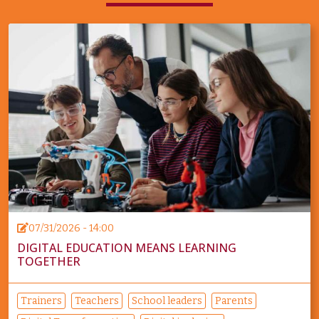
07/31/2026 - 14:00
DIGITAL EDUCATION MEANS LEARNING
TOGETHER
Trainers
Teachers
School leaders
Parents