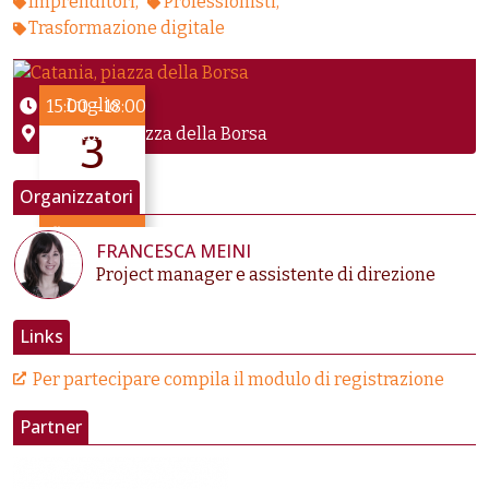
Imprenditori
Professionisti
Trasformazione digitale
Luglio
15:00
–
18:00
Catania, piazza della Borsa
3
2025
Organizzatori
fino a Lug 3
FRANCESCA MEINI
Project manager e assistente di direzione
Links
Per partecipare compila il modulo di registrazione
Partner