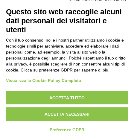
Prima emissione 26/04/2007
Politica per la parità di genere
Questo sito web raccoglie alcuni
Politica antibullismo
dati personali dei visitatori e
utenti
Con il tuo consenso, noi e i nostri partner utilizziamo i cookie e
tecnologie simili per archiviare, accedere ed elaborare i dati
personali come, ad esempio, la visita al sito web o la
Piè di pagina
Seguici su
Contatti
personalizzazione degli annunci. Poiché rispettiamo il tuo diritto
alla privacy, è possibile scegliere di non consentire alcuni tipi di
cookie. Clicca su preferenze GDPR per saperne di più.
Lavora con noi
Visualizza la Cookie Policy Completa
Bandi
ACCETTA TUTTO
Amministrazione
trasparente
ACCETTA NECESSARI
Preferenze GDPR