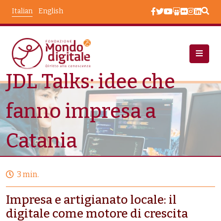
Salta al contenuto principale
Italian
English
JDL Talks: idee che
Eventi
JDL Talks: Idee Che Fanno Impresa a Catania
fanno impresa a
Catania
3 min.
Impresa e artigianato locale: il
digitale come motore di crescita