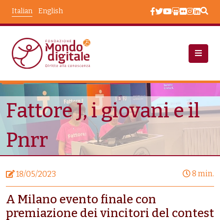
Salta al contenuto principale
Italian
English
Notizie
Fattore J, I Giovani E Il Pnrr
Fattore J, i giovani e il
Pnrr
8 min.
18/05/2023
A Milano evento finale con
premiazione dei vincitori del contest