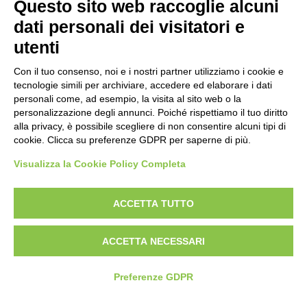
Questo sito web raccoglie alcuni
Politica antibullismo
dati personali dei visitatori e
utenti
Con il tuo consenso, noi e i nostri partner utilizziamo i cookie e
tecnologie simili per archiviare, accedere ed elaborare i dati
personali come, ad esempio, la visita al sito web o la
Piè di pagina
Seguici su
Contatti
personalizzazione degli annunci. Poiché rispettiamo il tuo diritto
alla privacy, è possibile scegliere di non consentire alcuni tipi di
cookie. Clicca su preferenze GDPR per saperne di più.
Lavora con noi
Visualizza la Cookie Policy Completa
Bandi
ACCETTA TUTTO
Amministrazione
trasparente
ACCETTA NECESSARI
Preferenze GDPR
© 2026 Fondazione Mondo Digitale