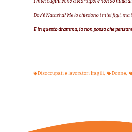
I miei cugini sono a Mariupol e non so nulla di 
Dov’è Natasha? Me lo chiedono i miei figli, ma 
E in questo dramma, io non posso che pensare 
Disoccupati e lavoratori fragili
Donne