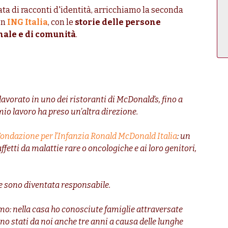
ata di racconti d'identità, arricchiamo la seconda
on
ING Italia
, con le
storie delle persone
ale e di comunità
.
lavorato in uno dei ristoranti di McDonald’s, fino a
mio lavoro ha preso un’altra direzione.
ondazione per l’Infanzia Ronald McDonald Italia
: un
ffetti da malattie rare o oncologiche e ai loro genitori,
ne sono diventata responsabile.
mo: nella casa ho conosciute famiglie attraversate
no stati da noi anche tre anni a causa delle lunghe