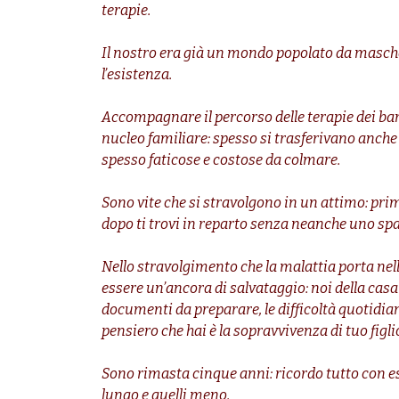
terapie.
Il nostro era già un mondo popolato da masche
l’esistenza.
Accompagnare il percorso delle terapie dei bamb
nucleo familiare: spesso si trasferivano anche i
spesso faticose e costose da colmare.
Sono vite che si stravolgono in un attimo: pri
dopo ti trovi in reparto senza neanche uno spa
Nello stravolgimento che la malattia porta nell
essere un’ancora di salvataggio: noi della cas
documenti da preparare, le difficoltà quotidi
pensiero che hai è la sopravvivenza di tuo figli
Sono rimasta cinque anni: ricordo tutto con e
lungo e quelli meno.