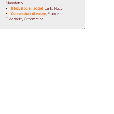
Manufatto
Il fax, il pc e i social
, Carlo Nucci
Connessioni di valore
, Francesco
D'Addario, Oltrematica