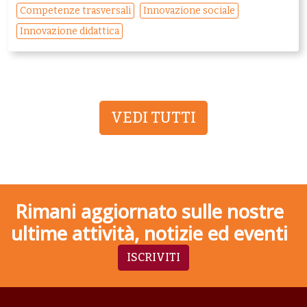
Competenze trasversali
Innovazione sociale
Innovazione didattica
VEDI TUTTI
Rimani aggiornato sulle nostre
ultime attività, notizie ed eventi
ISCRIVITI