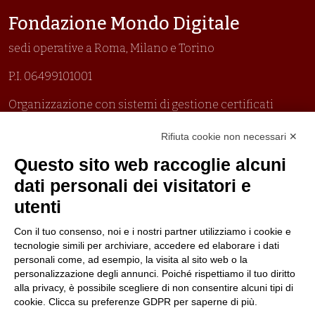
Fondazione Mondo Digitale
sedi operative a Roma, Milano e Torino
P.I. 06499101001
Organizzazione con sistemi di gestione certificati
Uni En Iso 9001:2015
Rifiuta cookie non necessari ✕
Prima emissione 26/04/2007
Politica per la parità di genere
Questo sito web raccoglie alcuni
Politica antibullismo
dati personali dei visitatori e
utenti
Con il tuo consenso, noi e i nostri partner utilizziamo i cookie e
tecnologie simili per archiviare, accedere ed elaborare i dati
personali come, ad esempio, la visita al sito web o la
Piè di pagina
Seguici su
Contatti
personalizzazione degli annunci. Poiché rispettiamo il tuo diritto
alla privacy, è possibile scegliere di non consentire alcuni tipi di
cookie. Clicca su preferenze GDPR per saperne di più.
Lavora con noi