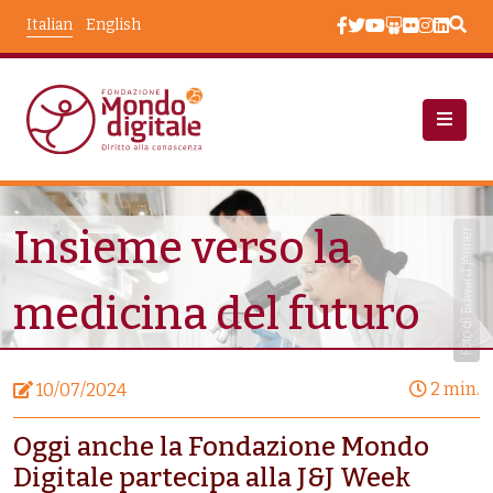
Salta al contenuto principale
Italian
English
Notizie
Insieme Verso La Medicina del Futuro
Insieme verso la
Foto di Edward Jenner
medicina del futuro
2 min.
10/07/2024
Oggi anche la Fondazione Mondo
Digitale partecipa alla J&J Week