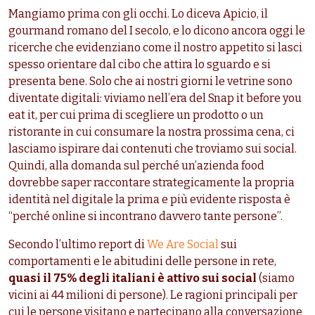
Mangiamo prima con gli occhi. Lo diceva Apicio, il
gourmand romano del I secolo, e lo dicono ancora oggi le
ricerche che evidenziano come il nostro appetito si lasci
spesso orientare dal cibo che attira lo sguardo e si
presenta bene. Solo che ai nostri giorni le vetrine sono
diventate digitali: viviamo nell’era del Snap it before you
eat it
, per cui prima di scegliere un prodotto o un
ristorante in cui consumare la nostra prossima cena, ci
lasciamo ispirare dai contenuti che troviamo sui social.
Quindi, alla domanda sul perché un’azienda food
dovrebbe saper raccontare strategicamente la propria
identità nel digitale la prima e più evidente risposta è
“perché online si incontrano davvero tante persone”.
Secondo l’ultimo report di
We Are Social
sui
comportamenti e le abitudini delle persone in rete,
quasi il 75% degli italiani è attivo sui social
(siamo
vicini ai 44 milioni di persone). Le ragioni principali per
cui le persone visitano e partecipano alla conversazione