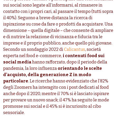
sui social sono legate all’informarsi, al rimanere in
contatto con i propri cari, al passare il tempo (tutti sopra
il 40%). Seguono a breve distanza la ricerca di
ispirazione su cose da fare o prodotti da acquistare. Una
dimensione – quella digitale – che consente di ampliare
e di nutrire la relazione di vicinanza e fiducia tra le
imprese e il proprio pubblico, anche quello più giovane.
Secondo un sondaggio 2022 di
Calicantus
, società
esperta nel food e-commerce,
i contenuti food sui
social media
hanno rafforzato, dopo il periodo della
pandemia, la loro influenza
orientando le scelte
d’acquisto, della generazione Z in modo
particolare
. Le ricerche hanno evidenziato che l’82%
degli Zoomers ha interagito con i post dedicati al food
anche dopo il 2020, mentre il 70% si è lasciato ispirare
per provare un nuovo snack; il 47% ha seguito le mode
promosse sui social e il 45% si è incuriosito al cibo
sensoriale.