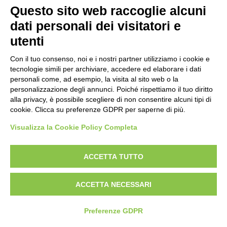
Politica per la parità di genere
Questo sito web raccoglie alcuni
Politica antibullismo
dati personali dei visitatori e
utenti
Con il tuo consenso, noi e i nostri partner utilizziamo i cookie e
tecnologie simili per archiviare, accedere ed elaborare i dati
personali come, ad esempio, la visita al sito web o la
Piè di pagina
Seguici su
Contatti
personalizzazione degli annunci. Poiché rispettiamo il tuo diritto
alla privacy, è possibile scegliere di non consentire alcuni tipi di
cookie. Clicca su preferenze GDPR per saperne di più.
Lavora con noi
Visualizza la Cookie Policy Completa
Bandi
ACCETTA TUTTO
Amministrazione
trasparente
ACCETTA NECESSARI
Preferenze GDPR