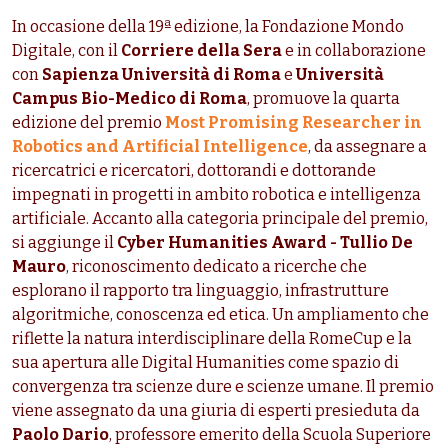
In occasione della 19ª edizione, la Fondazione Mondo
Digitale, con il
Corriere della Sera
e
in collaborazione
con
Sapienza Università di Roma
e
Università
Campus Bio-Medico di Roma
, promuove la quarta
edizione del premio
Most Promising Researcher in
Robotics and Artificial Intelligence
, da assegnare a
ricercatrici e ricercatori, dottorandi e dottorande
impegnati in progetti in ambito robotica e intelligenza
artificiale.
Accanto alla categoria principale del premio,
si aggiunge il
Cyber Humanities Award - Tullio De
Mauro
, riconoscimento dedicato a ricerche che
esplorano il rapporto tra linguaggio, infrastrutture
algoritmiche, conoscenza ed etica. Un ampliamento che
riflette la natura interdisciplinare della RomeCup e la
sua apertura alle Digital Humanities come spazio di
convergenza tra scienze dure e scienze umane.
Il premio
viene assegnato
da una giuria di esperti presieduta da
Paolo Dario
, professore emerito della Scuola Superiore