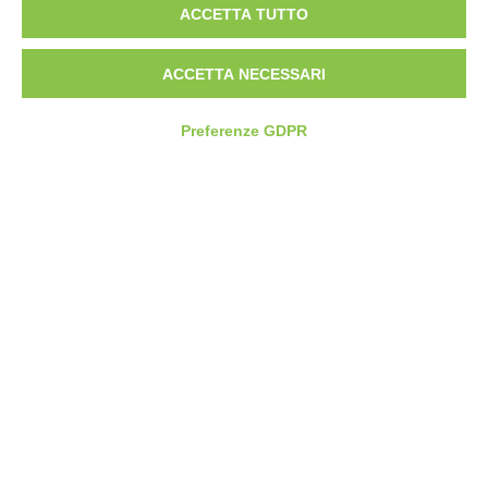
PALESTRA DELL’INNOVAZIONE
ACCETTA TUTTO
Allestita con spazi laboratoriali attrezzati, la Palestra
dell’Innovazione è dedicata non solo alle professioni del
futuro e all’innovazione nella didattica, ma anche ad attività
ACCETTA NECESSARI
di alfabetizzazione digitale per il territorio.
Preferenze GDPR
31/05/2022
ACCESSO PIÙ FACILE A UN SSN UNIVERSALE, LE