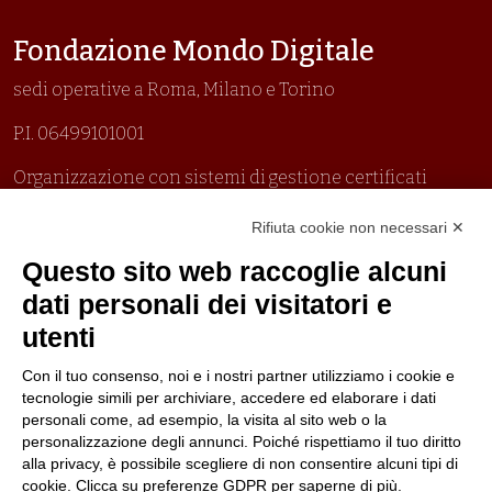
Fondazione Mondo Digitale
sedi operative a Roma, Milano e Torino
P.I. 06499101001
Organizzazione con sistemi di gestione certificati
Uni En Iso 9001:2015
Rifiuta cookie non necessari ✕
Prima emissione 26/04/2007
Politica per la parità di genere
Questo sito web raccoglie alcuni
Politica antibullismo
dati personali dei visitatori e
utenti
Con il tuo consenso, noi e i nostri partner utilizziamo i cookie e
tecnologie simili per archiviare, accedere ed elaborare i dati
personali come, ad esempio, la visita al sito web o la
Piè di pagina
Seguici su
Contatti
personalizzazione degli annunci. Poiché rispettiamo il tuo diritto
alla privacy, è possibile scegliere di non consentire alcuni tipi di
cookie. Clicca su preferenze GDPR per saperne di più.