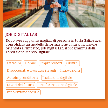
JOB DIGITAL LAB
Dopo aver raggiunto migliaia di persone in tutta Italia e aver
consolidato un modello di formazione diffusa, inclusiva e
orientata all’impatto, Job Digital Lab, il programma della
Fondazione Mondo Digitale...
Cittadini
Donne
Imprenditori
Giovani
Disoccupati e lavoratori fragili
Innovazione
Autoimprenditoria
Inclusione digitale
Lavori del futuro
Trasformazione digitale
Innovazione sociale