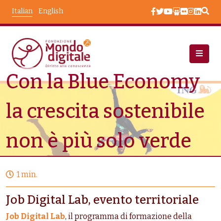
Salta al contenuto principale
Italian
English
Con la Blue Economy
Eventi
Con La Blue Economy La Crescita Sostenibile Non È Più
la crescita sostenibile
Solo Verde
non è più solo verde
1 min.
Job Digital Lab, evento territoriale
Job Digital Lab
, il programma di formazione della