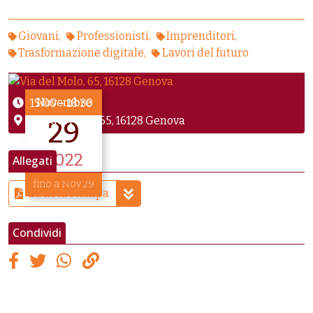
Giovani
Professionisti
Imprenditori
Trasformazione digitale
Lavori del futuro
Novembre
15:00
–
18:30
Via del Molo, 65, 16128 Genova
29
2022
Allegati
fino a Nov 29
La nota stampa
Condividi