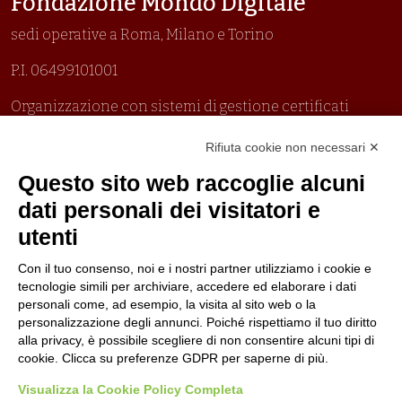
Fondazione Mondo Digitale
sedi operative a Roma, Milano e Torino
P.I. 06499101001
Organizzazione con sistemi di gestione certificati
Uni En Iso 9001:2015
Rifiuta cookie non necessari ✕
Prima emissione 26/04/2007
Politica per la parità di genere
Questo sito web raccoglie alcuni
Politica antibullismo
dati personali dei visitatori e
utenti
Con il tuo consenso, noi e i nostri partner utilizziamo i cookie e
tecnologie simili per archiviare, accedere ed elaborare i dati
personali come, ad esempio, la visita al sito web o la
Piè di pagina
Seguici su
Contatti
personalizzazione degli annunci. Poiché rispettiamo il tuo diritto
alla privacy, è possibile scegliere di non consentire alcuni tipi di
cookie. Clicca su preferenze GDPR per saperne di più.
Lavora con noi
Visualizza la Cookie Policy Completa