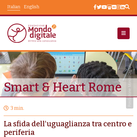
Salta al contenuto principale
Italian
English
Progetti
Smart &amp; Heart Rome
Fondazione Mondo Digitale
Smart & Heart Rome
3 min.
La sfida dell'uguaglianza tra centro e
periferia