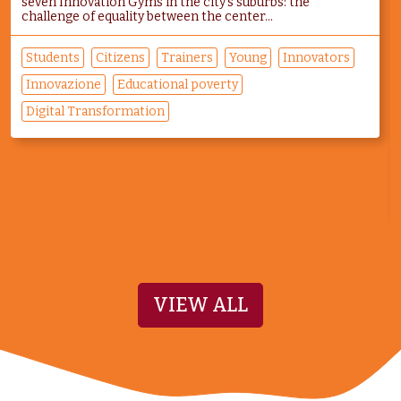
seven Innovation Gyms in the city's suburbs: the
challenge of equality between the center...
Students
Citizens
Trainers
Young
Innovators
Innovazione
Educational poverty
Digital Transformation
VIEW ALL