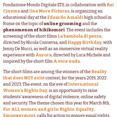
Fondazione Mondo Digitale ETS, in collaboration with
Rai
Cinema
and
One More Pictures
, is organizing an
educational day at the
Edoardo Amaldi
high school in
Rome on the topic of
online grooming
and the
phenomenon of hikikomori
. The event includes the
screening of the short films
La bambola di pezza
,
directed by Nicola Conversa, and
Happy Birthday
, with
Jenny De Nucci, as well as an immersive virtual reality
experience with
Aurora
, directed by Luca Michele and
inspired by the short film
A voce nuda
.
The short films are among the winners of the
Reality
that does NOT exist
contest, for the years 2019, 2022
and 2023. The event, on the eve of
International
Women's Rights Day
, is an opportunity to raise
students' awareness of digital violence, online safety
and security. The theme chosen this year for March 8th,
For ALL women and girls: Rights. Equality.
Empowerment
, calls for action to ensure equal rights,