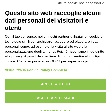
Rifiuta cookie non necessari ✕
Uni En Iso 9001:2015
Prima emissione 26/04/2007
Questo sito web raccoglie alcuni
Politica per la parità di genere
dati personali dei visitatori e
Politica antibullismo
utenti
Con il tuo consenso, noi e i nostri partner utilizziamo i cookie e
tecnologie simili per archiviare, accedere ed elaborare i dati
personali come, ad esempio, la visita al sito web o la
personalizzazione degli annunci. Poiché rispettiamo il tuo diritto
Piè di pagina
Follow us
Contacts
alla privacy, è possibile scegliere di non consentire alcuni tipi di
cookie. Clicca su preferenze GDPR per saperne di più.
Jobs
Visualizza la Cookie Policy Completa
Announcements
ACCETTA TUTTO
Transparent administration
ACCETTA NECESSARI
Preferenze GDPR