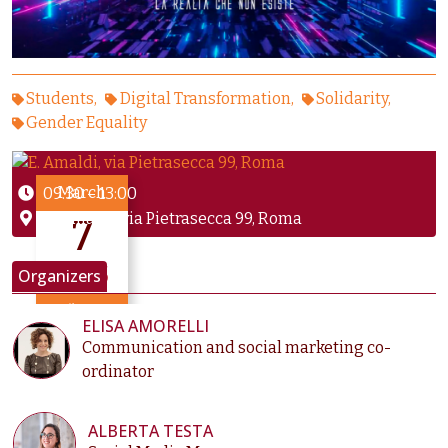
Students
Digital Transformation
Solidarity
Gender Equality
March
09:30
–
13:00
E. Amaldi, via Pietrasecca 99, Roma
7
2025
Organizers
until Mar 7
ELISA AMORELLI
Communication and social marketing co-
ordinator
ALBERTA TESTA