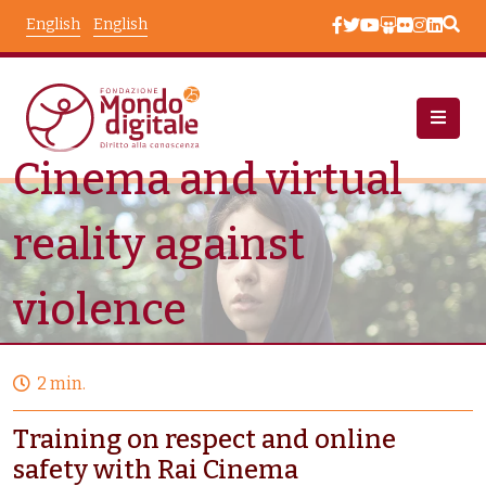
Skip to main content
English
English
Cinema and virtual
Events
Node View
reality against
violence
2 min.
Training on respect and online
safety with Rai Cinema