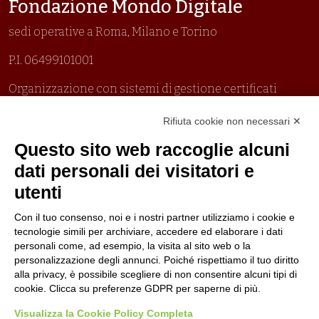
Fondazione Mondo Digitale
sedi operative a Roma, Milano e Torino
P.I. 06499101001
Organizzazione con sistemi di gestione certificati
Uni En Iso 9001:2015
Rifiuta cookie non necessari ✕
Prima emissione 26/04/2007
Politica per la parità di genere
Questo sito web raccoglie alcuni
Politica antibullismo
dati personali dei visitatori e
utenti
Con il tuo consenso, noi e i nostri partner utilizziamo i cookie e
tecnologie simili per archiviare, accedere ed elaborare i dati
personali come, ad esempio, la visita al sito web o la
Piè di pagina
Seguici su
Contatti
personalizzazione degli annunci. Poiché rispettiamo il tuo diritto
alla privacy, è possibile scegliere di non consentire alcuni tipi di
cookie. Clicca su preferenze GDPR per saperne di più.
Lavora con noi
Visualizza la Cookie Policy Completa