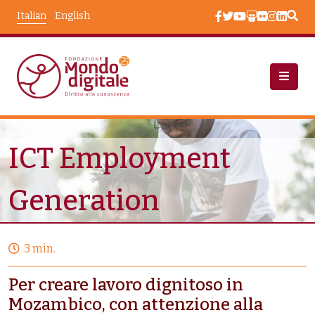
Salta al contenuto principale
Italian
English
Progetti
ICT Employment Generation
ICT Employment
Generation
3 min.
Per creare lavoro dignitoso in
Mozambico, con attenzione alla