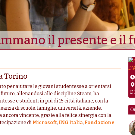
mano il presente e il 
 a Torino
to per aiutare le giovani studentesse a orientarsi
D'
l futuro, allenandosi alle discipline Steam, ha
esse e studenti in più di 15 città italiane, con la
leanza di scuole, famiglie, università, aziende,
Or
 ancora vincente, grazie alla felice sinergia con la
artecipazione di
Microsoft
,
ING Italia
,
Fondazione