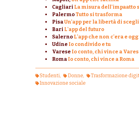
Cagliari
La misura dell'impaatto 
Palermo
Tutto si trasforma
Pisa
Un'app per la libertà di scegl
Bari
L'app del futuro
Salerno
L'app che non c'era e oggi
Udine
Io condivido e tu
Varese
Io conto, chi vince a Vare
Roma
Io conto, chi vince a Roma
Studenti
Donne
Trasformazione digi
Innovazione sociale