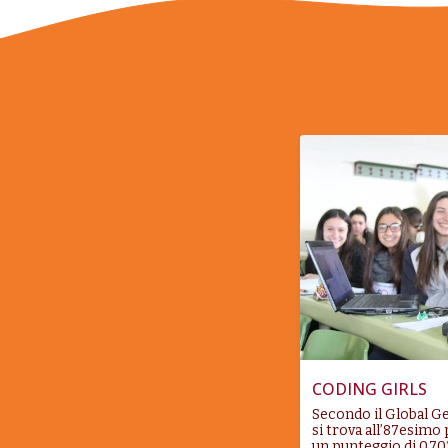
CODING GIRLS
Secondo il Global Ge
si trova all’87esimo
un punteggio di 0,70