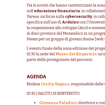
Tra le novità che hanno caratterizzato la no
sull’
educazione finanziaria
, in collaboraz
Varese, un focus sulla
cybersecurity
, in co
specifica sull’uso di
Arduino
con l’Universit
la cooperazione allo sviluppo (Aics) e insieme
di dieci province del Mozambico in un progr
Steam per un gruppo di giovani donne [vedi
L’evento finale della nona edizione del proge
10.30 la sede del
Museo del Risparmio
: un
parte delle protagoniste del percorso.
AGENDA
Modera
Cecilia Stajano
, responsabile dell
10.30 | SALUTO DI BENVENUTO
Giovanna Paladino
, direttrice e c