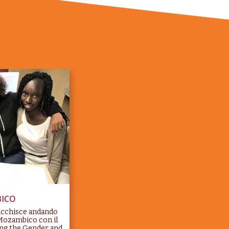
BICO
rricchisce andando
n Mozambico con il
ing the Gender and