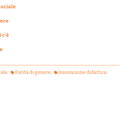
sociale
iere
 c'è
se
tale
Parità di genere
Innovazione didattica