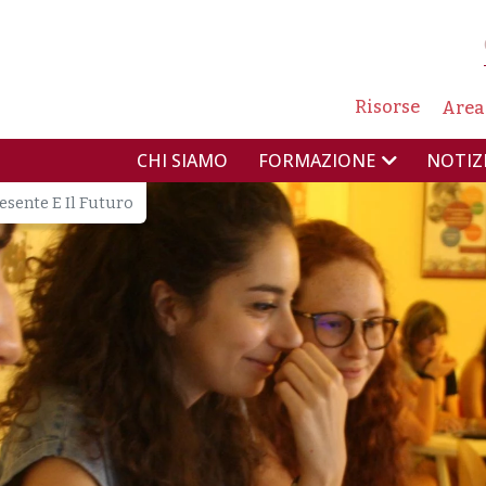
NAVIG
Risorse
Area
NAVIGAZIONE PR
CHI SIAMO
NOTIZ
FORMAZIONE
sente E Il Futuro