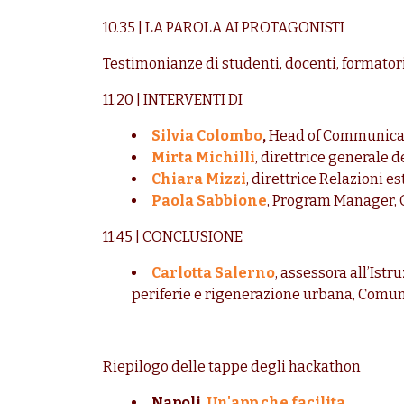
10.35 | LA PAROLA AI PROTAGONISTI
Testimonianze di studenti, docenti, formator
11.20 | INTERVENTI DI
Silvia Colombo
,
Head of Communicati
Mirta Michilli
, direttrice generale 
Chiara Mizzi
, direttrice Relazioni e
Paola Sabbione
, Program Manager, 
11.45 | CONCLUSIONE
Carlotta Salerno
, assessora all’Istru
periferie e rigenerazione urbana, Comun
Riepilogo delle tappe degli hackathon
Napoli,
Un'app che facilita