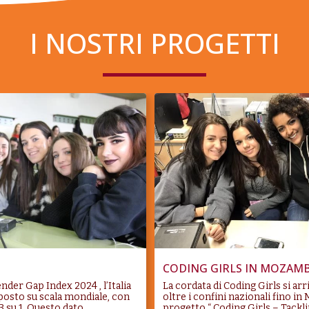
I NOSTRI PROGETTI
CODING GIRLS IN MOZAM
nder Gap Index 2024 , l’Italia
La cordata di Coding Girls si a
 posto su scala mondiale, con
oltre i confini nazionali fino i
3 su 1. Questo dato,
progetto “ Coding Girls – Tackl