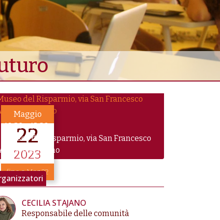
futuro
Maggio
10:30
–
12:30
22
Museo del Risparmio, via San Francesco
Assisi 8/a, Torino
2023
fino a Mag 22
ganizzatori
CECILIA STAJANO
Responsabile delle comunità